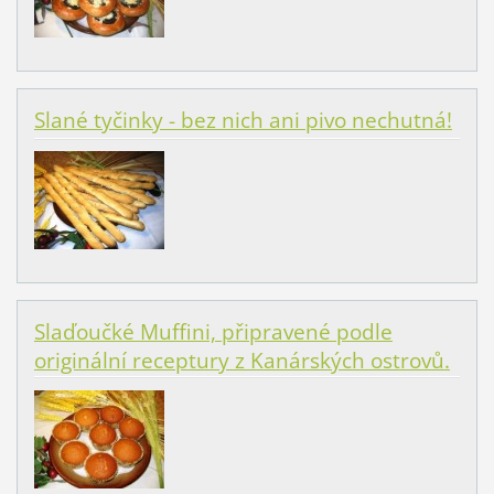
Slané tyčinky - bez nich ani pivo nechutná!
Slaďoučké Muffini, připravené podle
originální receptury z Kanárských ostrovů.