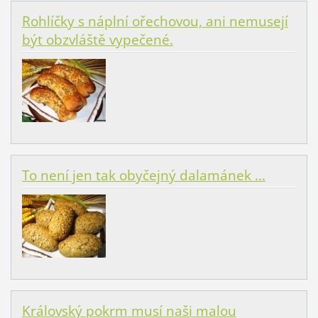
Rohlíčky s náplní ořechovou, ani nemusejí
být obzvláště vypečené.
To není jen tak obyčejný dalamánek ...
Královský pokrm musí naši malou