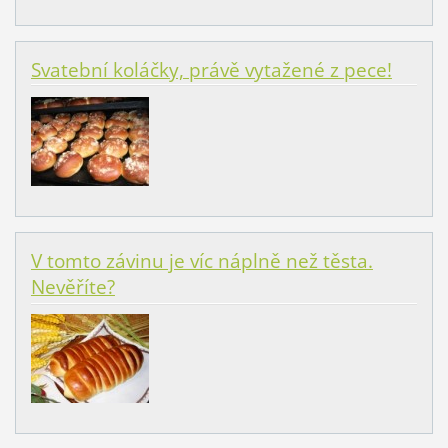
Svatební koláčky, právě vytažené z pece!
V tomto závinu je víc náplně než těsta.
Nevěříte?