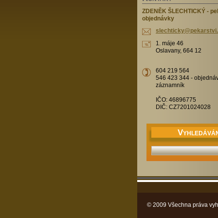
ZDENĚK ŠLECHTICKÝ - pe
objednávky
slechtic
ky@pekar
stvi
1. máje 46
Oslavany, 664 12
604 219 564
546 423 344 - objedná
záznamník
IČO: 46896775
DIČ: CZ7201024028
V
YHLEDÁVÁN
© 2009 Všechna práva vyh