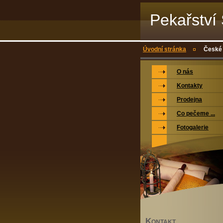
Pekařství 
Úvodní stránka
České k
O nás
Kontakty
Prodejna
Co pečeme ...
Fotogalerie
K
ONTAKT